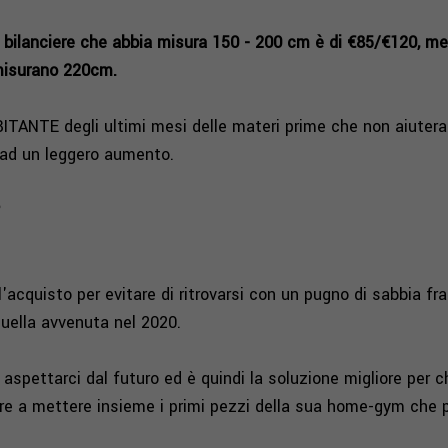
n bilanciere che abbia misura 150 - 200 cm è di €85/€120, m
 misurano 220cm.
ANTE degli ultimi mesi delle materi prime che non aiuterann
 ad un leggero aumento.
?
'acquisto per evitare di ritrovarsi con un pugno di sabbia fr
quella avvenuta nel 2020.
aspettarci dal futuro ed è quindi la soluzione migliore per ch
are a mettere insieme i primi pezzi della sua home-gym che