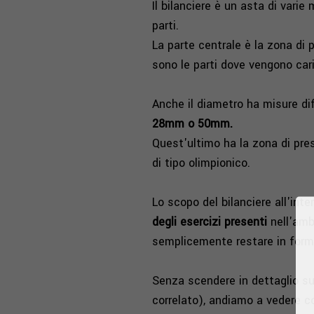
Il bilanciere è un asta di vari
parti.
La parte centrale è la zona di 
sono le parti dove vengono caric
Anche il diametro ha misure dif
28mm o 50mm.
Quest'ultimo ha la zona di pre
di tipo olimpionico.
Lo scopo del bilanciere all'int
degli esercizi presenti
nell'ambi
semplicemente restare in form
Senza scendere in dettaglio su q
correlato), andiamo a vedere co