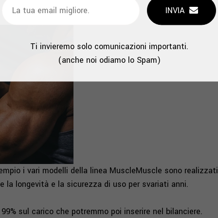
INVIA
Ti invieremo solo comunicazioni importanti.
(anche noi odiamo lo Spam)
empio i vari modelli della linea MuscleMuscle sono realizzati
 la longevità e la sicurezza di uso per svariati anni.
al 99% sul carico che potremmo poi inserire nel bilanciere.