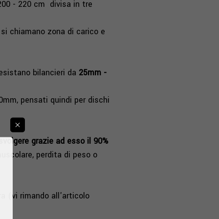
200 - 220 cm divisa in tre
i si chiamano zona di carico e
esistano bilancieri da
25mm -
0mm, pensati quindi per dischi
 svolgere grazie ad esso il 90%
muscolare, perdita di peso o
a (vi rimando all'articolo