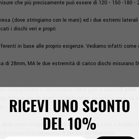
e misure che più precisamente può essere di 120 - 150 -180 - 
presa (dove stringiamo con le mani) ed i due estremi lateral
ati i dischi veri e propri.
ferenti in base alle proprio esigenze. Vediamo infatti come 
sa di 28mm, MA le due estremità di carico dischi misurano 5
erno della palestra o della propria home gym è quello
di poter
RICEVI UNO SCONTO
to fitness per chi pratica bodybuilding, pesistica, tonicità 
a.
DEL
10%
uali siano i migliori esercizi da svolgere a casa o in palestr
sa permette la variazione di prezzo del bilanciere.