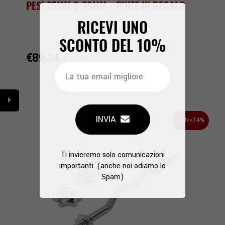
PESI 25MM O 28MM + PINZE IN REGALO
RICEVI UNO
SCONTO DEL
10%
€89,24
€104,99
INVIA
Salva
14%
Ti invieremo solo comunicazioni
importanti. (anche noi odiamo lo
Spam)