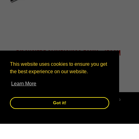
BILANCIERE OLIMPIONICO 50MM - 150CM
180CM 220CM
This website uses cookies to ensure you get
the best experience on our website.
€99,90
€119,90
Learn More
Clicca Accetta per avere una migliore esperienza sul sito
Got it!
Accetta
Rifiuta
ABOUT