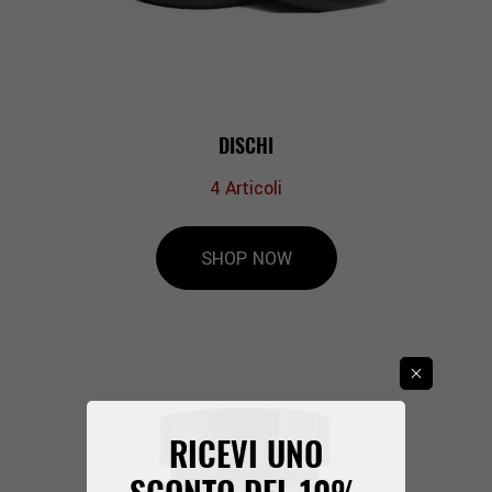
DISCHI
4
Articoli
SHOP NOW
RICEVI UNO