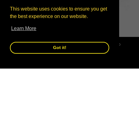
This website uses cookies to ensure you get
the best experience on our website.
KIT AVANZATO
Learn More
3
Articoli
Clicca Accetta per avere una migliore esperienza sul sito
Got it!
SHOP NOW
Accetta
Rifiuta