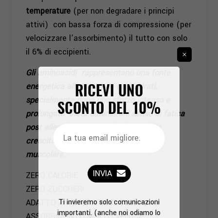
temperature
(per non degradare i principi
attivi) con bassa forza di compressione (per
velocizzare l’assorbimento) il tutto con solo
il 6% di eccipienti.
Gli aminoacidi rappresentano una fonte
RICEVI UNO
energetica alternativa ai carboidrati,
specialmente dopo uno sforzo intenso e
SCONTO DEL
10%
prolungato aiuta diminuire il senso di fatica
post allenamento. Contribuiscono alla
crescita, recupero e mantenimento
muscolare.
INVIA
ZERO CALORIE
ZERO ZUCCHERI
Ti invieremo solo comunicazioni
ADATTO AI VEGETARIANI / VEGANI
importanti. (anche noi odiamo lo
ASSORBIMENTO MOLTO VELOCE