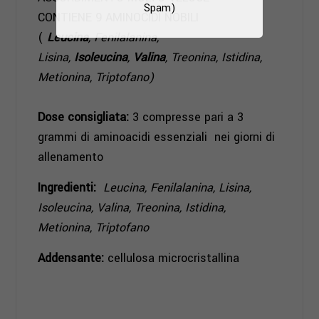
Spam)
CONTIENE 9 AMINOCIDI NOBILI
(
Leucina
, Fenilalanina,
Lisina,
Isoleucina
,
Valina
, Treonina, Istidina,
Metionina, Triptofano)
Dose consigliata:
3 compresse pari a 3
grammi di aminoacidi essenziali nei giorni di
allenamento
Ingredienti:
Leucina, Fenilalanina, Lisina,
Isoleucina, Valina, Treonina, Istidina,
Metionina, Triptofano
Addensante:
cellulosa microcristallina