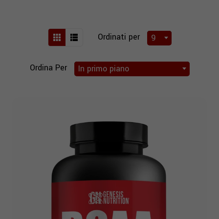
Ordinati per
9
Ordina Per
In primo piano
BCAA IN COMPRESSE -
BCAA IN COMPRE
AMINOACIDI 4:11
AMINOACIDI 8:11
€21,00
€27,99