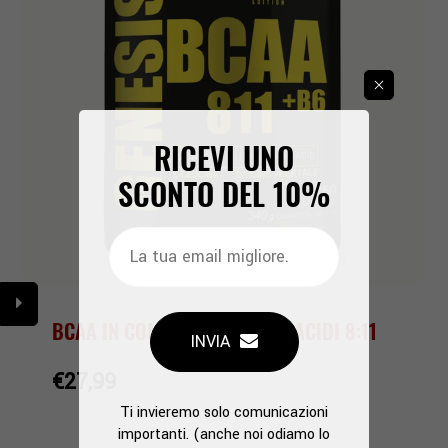
RICEVI UNO
SCONTO DEL
10%
BCAA IN COMPRESSE - AMINOACIDI 8:11
INVIA
€27,99
Ti invieremo solo comunicazioni
importanti. (anche noi odiamo lo