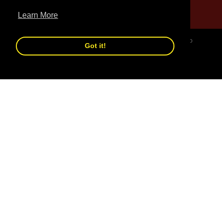
Privacy Policy
Learn More
Informativa sulle Spedizioni
Clicca Accetta per avere una migliore esperienza sul sito
Got it!
Resi e Restituzioni
Accetta
Rifiuta
Termini di Servizio
CONTATTI
07331778505
Dalle 09:00 alle 20:00
info@musclemuscle.it
IT 01180870436